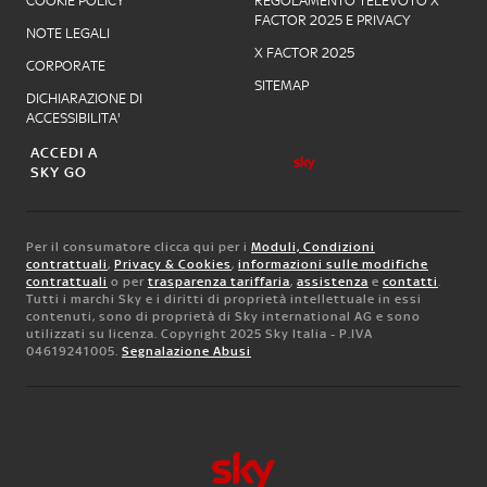
COOKIE POLICY
REGOLAMENTO TELEVOTO X
FACTOR 2025 E PRIVACY
NOTE LEGALI
X FACTOR 2025
CORPORATE
SITEMAP
DICHIARAZIONE DI
ACCESSIBILITA'
ACCEDI A
SKY GO
Per il consumatore clicca qui per i
Moduli, Condizioni
contrattuali
,
Privacy & Cookies
,
informazioni sulle modifiche
contrattuali
o per
trasparenza tariffaria
,
assistenza
e
contatti
.
Tutti i marchi Sky e i diritti di proprietà intellettuale in essi
contenuti, sono di proprietà di Sky international AG e sono
utilizzati su licenza. Copyright 2025 Sky Italia - P.IVA
04619241005.
Segnalazione Abusi