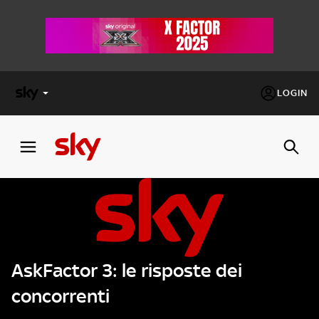
LOGIN
X
FACTOR
MASTERCHEF
PECHINO
EXPRESS
AskFactor 3: le risposte dei
Cos’altro vedere:
PROGRAMMI SKY
concorrenti
Un mondo di offerte:
SKY.IT
NOW