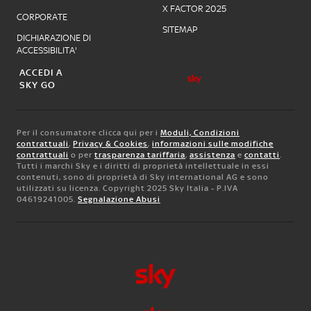
X FACTOR 2025
CORPORATE
SITEMAP
DICHIARAZIONE DI
ACCESSIBILITA'
ACCEDI A
SKY GO
Per il consumatore clicca qui per i
Moduli, Condizioni
contrattuali
,
Privacy & Cookies
,
informazioni sulle modifiche
contrattuali
o per
trasparenza tariffaria
,
assistenza
e
contatti
.
Tutti i marchi Sky e i diritti di proprietà intellettuale in essi
contenuti, sono di proprietà di Sky international AG e sono
utilizzati su licenza. Copyright 2025 Sky Italia - P.IVA
04619241005.
Segnalazione Abusi