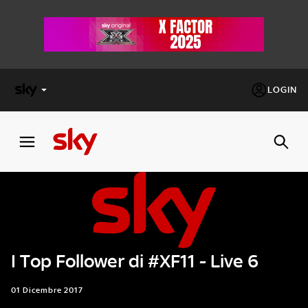
LOGIN
X
FACTOR
MASTERCHEF
PECHINO
EXPRESS
I Top Follower di #XF11 - Live 6
Cos’altro vedere:
PROGRAMMI SKY
Un mondo di offerte:
01 Dicembre 2017
SKY.IT
NOW