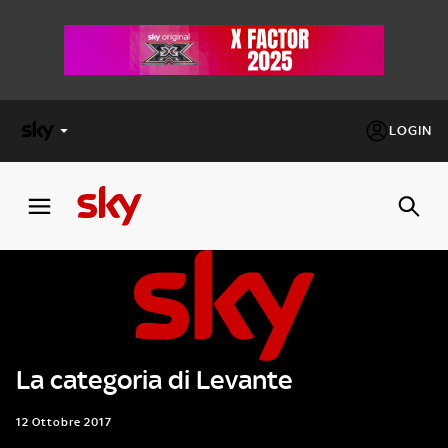
LOGIN
X
FACTOR
MASTERCHEF
PECHINO
EXPRESS
La categoria di Levante
Cos’altro vedere:
PROGRAMMI SKY
Un mondo di offerte:
12 Ottobre 2017
SKY.IT
NOW