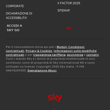
X FACTOR 2025
CORPORATE
SITEMAP
DICHIARAZIONE DI
ACCESSIBILITA'
ACCEDI A
SKY GO
Per il consumatore clicca qui per i
Moduli, Condizioni
contrattuali
,
Privacy & Cookies
,
informazioni sulle modifiche
contrattuali
o per
trasparenza tariffaria
,
assistenza
e
contatti
.
Tutti i marchi Sky e i diritti di proprietà intellettuale in essi
contenuti, sono di proprietà di Sky international AG e sono
utilizzati su licenza. Copyright 2025 Sky Italia - P.IVA
04619241005.
Segnalazione Abusi