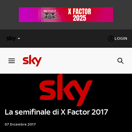
LOGIN
X
FACTOR
MASTERCHEF
PECHINO
EXPRESS
La semifinale di X Factor 2017
Cos’altro vedere:
PROGRAMMI SKY
Un mondo di offerte:
07 Dicembre 2017
SKY.IT
NOW