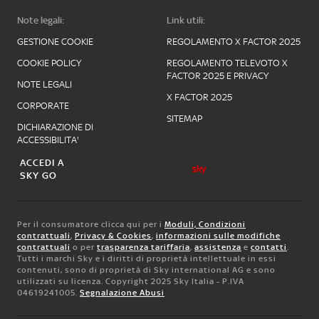
Note legali:
Link utili:
GESTIONE COOKIE
REGOLAMENTO X FACTOR 2025
COOKIE POLICY
REGOLAMENTO TELEVOTO X
FACTOR 2025 E PRIVACY
NOTE LEGALI
X FACTOR 2025
CORPORATE
SITEMAP
DICHIARAZIONE DI
ACCESSIBILITA'
ACCEDI A
SKY GO
Per il consumatore clicca qui per i
Moduli, Condizioni
contrattuali
,
Privacy & Cookies
,
informazioni sulle modifiche
contrattuali
o per
trasparenza tariffaria
,
assistenza
e
contatti
.
Tutti i marchi Sky e i diritti di proprietà intellettuale in essi
contenuti, sono di proprietà di Sky international AG e sono
utilizzati su licenza. Copyright 2025 Sky Italia - P.IVA
04619241005.
Segnalazione Abusi