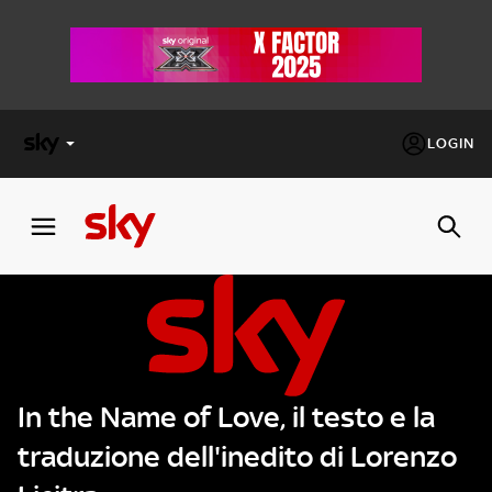
LOGIN
X
FACTOR
MASTERCHEF
PECHINO
EXPRESS
In the Name of Love, il testo e la
Cos’altro vedere:
PROGRAMMI SKY
traduzione dell'inedito di Lorenzo
Un mondo di offerte:
SKY.IT
NOW