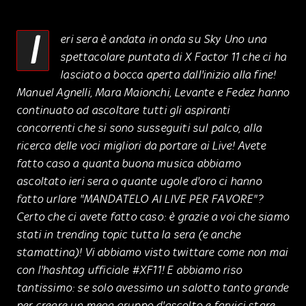
I
eri sera è andata in onda su Sky Uno una
spettacolare puntata di X Factor 11 che ci ha
lasciato a bocca aperta dall'inizio alla fine!
Manuel Agnelli, Mara Maionchi, Levante e Fedez hanno
continuato ad ascoltare tutti gli aspiranti
concorrenti che si sono susseguiti sul palco, alla
ricerca delle voci migliori da portare ai Live! Avete
fatto caso a quanta buona musica abbiamo
ascoltato ieri sera o quante ugole d'oro ci hanno
fatto urlare "MANDATELO AI LIVE PER FAVORE"?
Certo che ci avete fatto caso: è grazie a voi che siamo
stati in trending topic tutta la sera (e anche
stamattina)! Vi abbiamo visto twittare come non mai
con l'hashtag ufficiale #XF11! E abbiamo riso
tantissimo: se solo avessimo un salotto tanto grande
per creare un mega gruppo d'ascolto e farvici stare