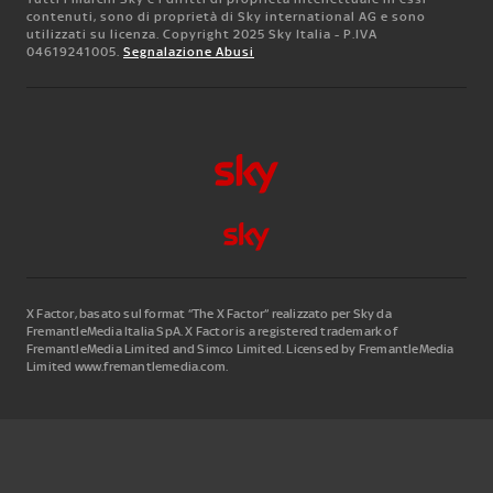
contenuti, sono di proprietà di Sky international AG e sono
utilizzati su licenza. Copyright 2025 Sky Italia - P.IVA
04619241005.
Segnalazione Abusi
X Factor, basato sul format “The X Factor” realizzato per Sky da
FremantleMedia Italia SpA.
X Factor is a registered trademark of
FremantleMedia Limited and Simco Limited. Licensed by FremantleMedia
Limited www.fremantlemedia.com.