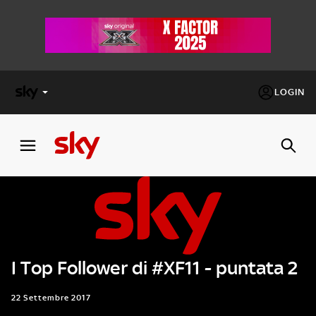
LOGIN
X
FACTOR
MASTERCHEF
PECHINO
EXPRESS
I Top Follower di #XF11 - puntata 2
Cos’altro vedere:
PROGRAMMI SKY
Un mondo di offerte:
22 Settembre 2017
SKY.IT
NOW