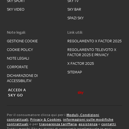
SKY SPORT
SKY TV
SKY VIDEO
SKY BAR
SPAZI SKY
Note legali:
Link utili:
GESTIONE COOKIE
REGOLAMENTO X FACTOR 2025
COOKIE POLICY
REGOLAMENTO TELEVOTO X
FACTOR 2025 E PRIVACY
NOTE LEGALI
X FACTOR 2025
CORPORATE
SITEMAP
DICHIARAZIONE DI
ACCESSIBILITA'
ACCEDI A
SKY GO
Per il consumatore clicca qui per i
Moduli, Condizioni
contrattuali
,
Privacy & Cookies
,
informazioni sulle modifiche
contrattuali
o per
trasparenza tariffaria
,
assistenza
e
contatti
.
Tutti i marchi Sky e i diritti di proprietà intellettuale in essi