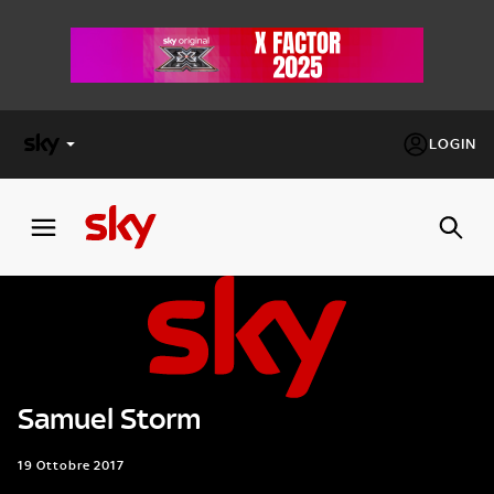
LOGIN
X
FACTOR
MASTERCHEF
PECHINO
EXPRESS
Samuel Storm
Cos’altro vedere:
PROGRAMMI SKY
Un mondo di offerte:
19 Ottobre 2017
SKY.IT
NOW