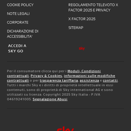
COOKIE POLICY
REGOLAMENTO TELEVOTO X
FACTOR 2025 E PRIVACY
NOTE LEGALI
X FACTOR 2025
CORPORATE
SITEMAP
DICHIARAZIONE DI
ACCESSIBILITA'
ACCEDI A
SKY GO
Per il consumatore clicca qui per i
Moduli, Condizioni
contrattuali
,
Privacy & Cookies
,
informazioni sulle modifiche
contrattuali
o per
trasparenza tariffaria
,
assistenza
e
contatti
.
Tutti i marchi Sky e i diritti di proprietà intellettuale in essi
contenuti, sono di proprietà di Sky international AG e sono
utilizzati su licenza. Copyright 2025 Sky Italia - P.IVA
04619241005.
Segnalazione Abusi