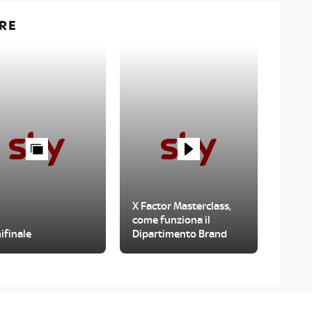
RE
X Factor Masterclass,
come funziona il
ifinale
Dipartimento Brand