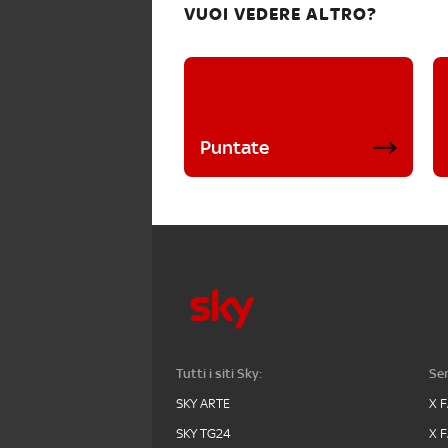
VUOI VEDERE ALTRO?
Puntate
Tutti i siti Sky:
Ser
SKY ARTE
X 
SKY TG24
X 