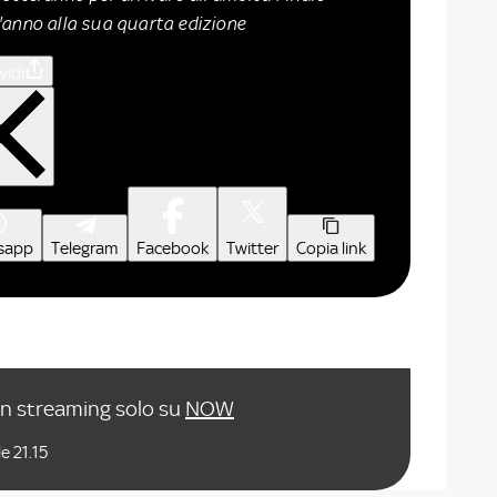
'anno alla sua quarta edizione
vidi
sapp
Telegram
Facebook
Twitter
Copia link
in streaming solo su
NOW
e 21.15