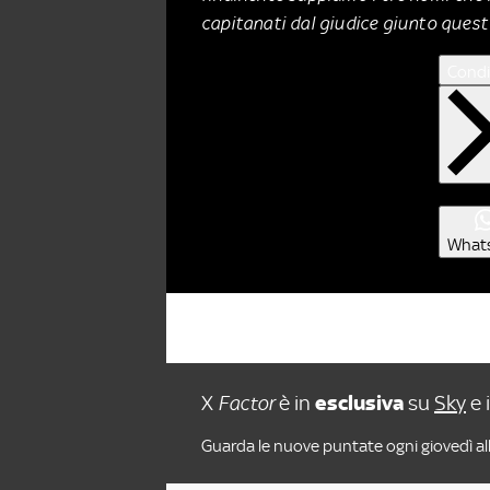
capitanati dal giudice giunto quest
Condi
What
X
Factor
è in
esclusiva
su
Sky
e 
Guarda le nuove puntate ogni giovedì all