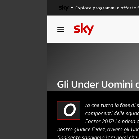
Esplora programmi e offerte 
X FACTOR
MASTERCHEF
Gli Under Uomini d
2017: la squadra d
O
ra che tutta la fase di 
componenti delle squadr
19 Ottobre 2017
Factor 2017! La prima c
nostro giudice Fedez, ovvero gli Un
finalnente sappiamo i tre nomi che l