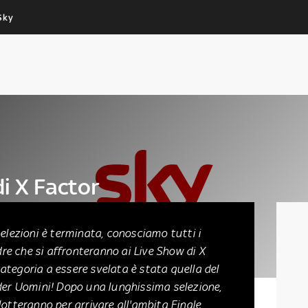
Sky
Cos’altro vedere:
Un mondo di offerte:
PROGRAMMI SKY
SKY.IT
NOW
PECHINO EXPRESS
i X Factor
i Fedez
selezioni è terminata, conosciamo tutti i
e che si affronteranno ai Live Show di X
ategoria a essere svelata è stata quella del
der Uomini! Dopo una lunghissima selezione,
otteranno per arrivare all'ambita Finale