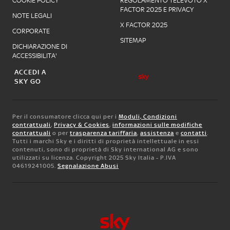
COOKIE POLICY
REGOLAMENTO TELEVOTO X
FACTOR 2025 E PRIVACY
NOTE LEGALI
X FACTOR 2025
CORPORATE
SITEMAP
DICHIARAZIONE DI
ACCESSIBILITA'
ACCEDI A
SKY GO
Per il consumatore clicca qui per i
Moduli, Condizioni
contrattuali
,
Privacy & Cookies
,
informazioni sulle modifiche
contrattuali
o per
trasparenza tariffaria
,
assistenza
e
contatti
.
Tutti i marchi Sky e i diritti di proprietà intellettuale in essi
contenuti, sono di proprietà di Sky international AG e sono
utilizzati su licenza. Copyright 2025 Sky Italia - P.IVA
04619241005.
Segnalazione Abusi