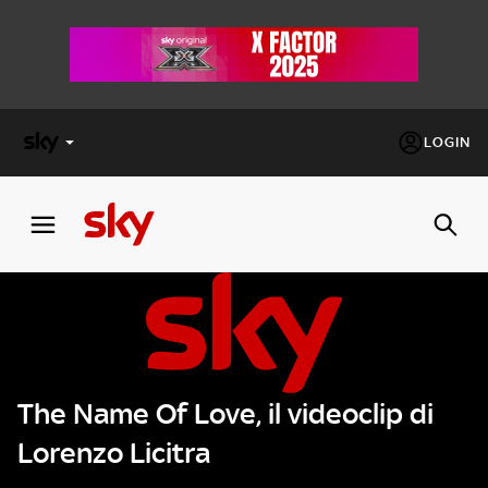
LOGIN
X
FACTOR
MASTERCHEF
PECHINO
EXPRESS
The Name Of Love, il videoclip di
Cos’altro vedere:
PROGRAMMI SKY
Lorenzo Licitra
Un mondo di offerte:
SKY.IT
NOW