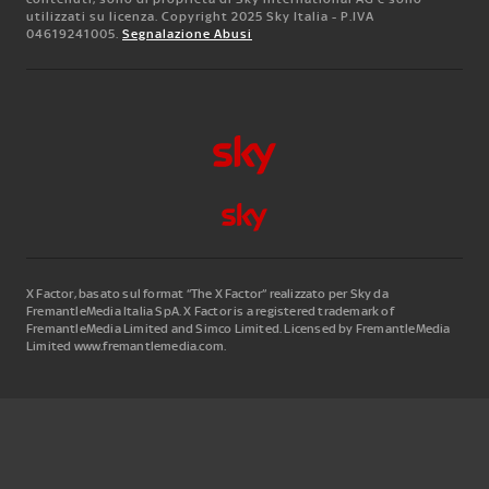
utilizzati su licenza. Copyright 2025 Sky Italia - P.IVA
04619241005.
Segnalazione Abusi
X Factor, basato sul format “The X Factor” realizzato per Sky da
FremantleMedia Italia SpA.
X Factor is a registered trademark of
FremantleMedia Limited and Simco Limited. Licensed by FremantleMedia
Limited www.fremantlemedia.com.