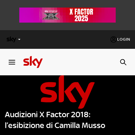
LOGIN
X
FACTOR
MASTERCHEF
PECHINO
EXPRESS
Audizioni X Factor 2018:
Cos’altro vedere:
PROGRAMMI SKY
l’esibizione di Camilla Musso
Un mondo di offerte:
SKY.IT
NOW