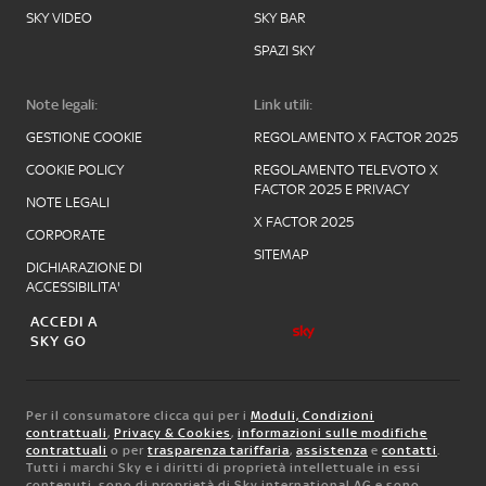
SKY VIDEO
SKY BAR
SPAZI SKY
Note legali:
Link utili:
GESTIONE COOKIE
REGOLAMENTO X FACTOR 2025
COOKIE POLICY
REGOLAMENTO TELEVOTO X
FACTOR 2025 E PRIVACY
NOTE LEGALI
X FACTOR 2025
CORPORATE
SITEMAP
DICHIARAZIONE DI
ACCESSIBILITA'
ACCEDI A
SKY GO
Per il consumatore clicca qui per i
Moduli, Condizioni
contrattuali
,
Privacy & Cookies
,
informazioni sulle modifiche
contrattuali
o per
trasparenza tariffaria
,
assistenza
e
contatti
.
Tutti i marchi Sky e i diritti di proprietà intellettuale in essi
contenuti, sono di proprietà di Sky international AG e sono