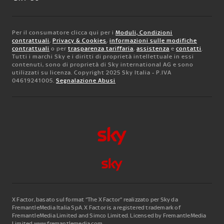
Per il consumatore clicca qui per i
Moduli, Condizioni
contrattuali
,
Privacy & Cookies
,
informazioni sulle modifiche
contrattuali
o per
trasparenza tariffaria
,
assistenza
e
contatti
.
Tutti i marchi Sky e i diritti di proprietà intellettuale in essi
contenuti, sono di proprietà di Sky international AG e sono
utilizzati su licenza. Copyright 2025 Sky Italia - P.IVA
04619241005.
Segnalazione Abusi
X Factor, basato sul format “The X Factor” realizzato per Sky da
FremantleMedia Italia SpA.
X Factor is a registered trademark of
FremantleMedia Limited and Simco Limited. Licensed by FremantleMedia
Limited www.fremantlemedia.com.