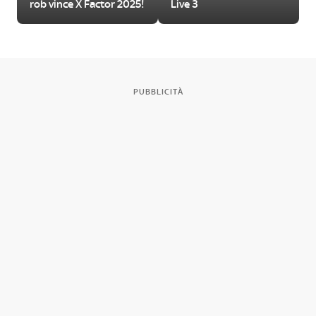
rob vince X Factor 2025!
Live 3
PUBBLICITÀ