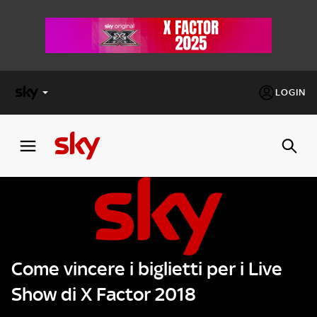
LOGIN
X
FACTOR
MASTERCHEF
PECHINO
EXPRESS
Come vincere i biglietti per i Live
Cos’altro vedere:
PROGRAMMI SKY
Show di X Factor 2018
Un mondo di offerte:
SKY.IT
NOW