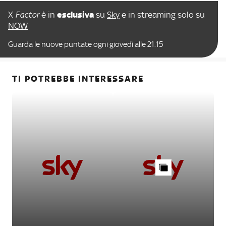
X
Factor
è in
esclusiva
su
Sky
e in streaming solo su
NOW
Guarda le nuove puntate ogni giovedì alle 21.15
TI POTREBBE INTERESSARE