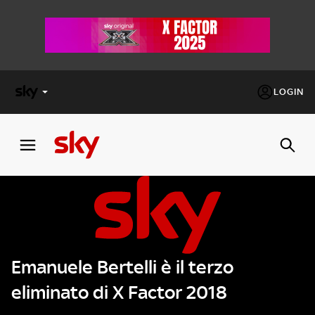
LOGIN
X
FACTOR
MASTERCHEF
PECHINO
EXPRESS
Emanuele Bertelli è il terzo
Cos’altro vedere:
PROGRAMMI SKY
eliminato di X Factor 2018
Un mondo di offerte:
SKY.IT
NOW