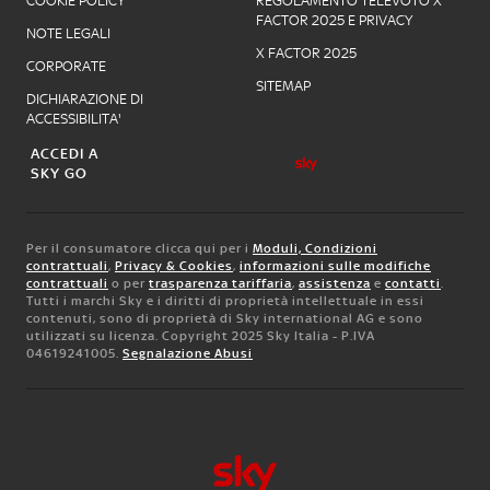
COOKIE POLICY
REGOLAMENTO TELEVOTO X
FACTOR 2025 E PRIVACY
NOTE LEGALI
X FACTOR 2025
CORPORATE
SITEMAP
DICHIARAZIONE DI
ACCESSIBILITA'
ACCEDI A
SKY GO
Per il consumatore clicca qui per i
Moduli, Condizioni
contrattuali
,
Privacy & Cookies
,
informazioni sulle modifiche
contrattuali
o per
trasparenza tariffaria
,
assistenza
e
contatti
.
Tutti i marchi Sky e i diritti di proprietà intellettuale in essi
contenuti, sono di proprietà di Sky international AG e sono
utilizzati su licenza. Copyright 2025 Sky Italia - P.IVA
04619241005.
Segnalazione Abusi