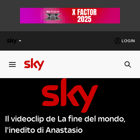
LOGIN
X
FACTOR
MASTERCHEF
PECHINO
EXPRESS
Il videoclip de La fine del mondo,
Cos’altro vedere:
PROGRAMMI SKY
l'inedito di Anastasio
Un mondo di offerte:
SKY.IT
NOW