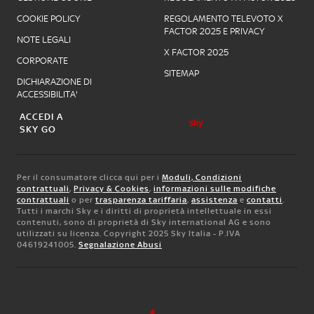
COOKIE POLICY
REGOLAMENTO TELEVOTO X
FACTOR 2025 E PRIVACY
NOTE LEGALI
X FACTOR 2025
CORPORATE
SITEMAP
DICHIARAZIONE DI
ACCESSIBILITA'
ACCEDI A
SKY GO
Per il consumatore clicca qui per i
Moduli, Condizioni
contrattuali
,
Privacy & Cookies
,
informazioni sulle modifiche
contrattuali
o per
trasparenza tariffaria
,
assistenza
e
contatti
.
Tutti i marchi Sky e i diritti di proprietà intellettuale in essi
contenuti, sono di proprietà di Sky international AG e sono
utilizzati su licenza. Copyright 2025 Sky Italia - P.IVA
04619241005.
Segnalazione Abusi