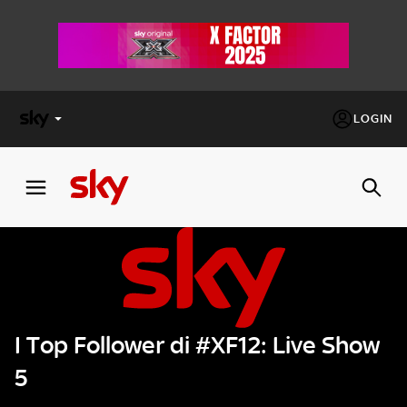
LOGIN
X
FACTOR
MASTERCHEF
PECHINO
EXPRESS
I Top Follower di #XF12: Live Show
Cos’altro vedere:
PROGRAMMI SKY
5
Un mondo di offerte:
SKY.IT
NOW