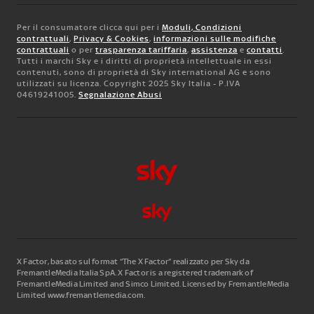
Per il consumatore clicca qui per i
Moduli, Condizioni
contrattuali
,
Privacy & Cookies
,
informazioni sulle modifiche
contrattuali
o per
trasparenza tariffaria
,
assistenza
e
contatti
.
Tutti i marchi Sky e i diritti di proprietà intellettuale in essi
contenuti, sono di proprietà di Sky international AG e sono
utilizzati su licenza. Copyright 2025 Sky Italia - P.IVA
04619241005.
Segnalazione Abusi
X Factor, basato sul format “The X Factor” realizzato per Sky da
FremantleMedia Italia SpA.
X Factor is a registered trademark of
FremantleMedia Limited and Simco Limited. Licensed by FremantleMedia
Limited www.fremantlemedia.com.