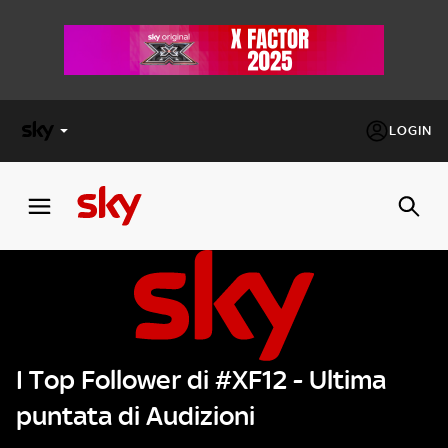
LOGIN
X
FACTOR
MASTERCHEF
PECHINO
EXPRESS
I Top Follower di #XF12 - Ultima
Cos’altro vedere:
PROGRAMMI SKY
puntata di Audizioni
Un mondo di offerte:
SKY.IT
NOW