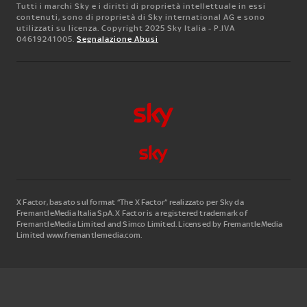
Tutti i marchi Sky e i diritti di proprietà intellettuale in essi
contenuti, sono di proprietà di Sky international AG e sono
utilizzati su licenza. Copyright 2025 Sky Italia - P.IVA
04619241005.
Segnalazione Abusi
X Factor, basato sul format “The X Factor” realizzato per Sky da
FremantleMedia Italia SpA.
X Factor is a registered trademark of
FremantleMedia Limited and Simco Limited. Licensed by FremantleMedia
Limited www.fremantlemedia.com.