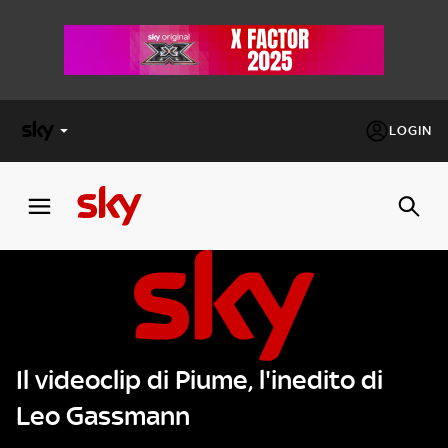
LOGIN
X
FACTOR
MASTERCHEF
PECHINO
EXPRESS
Il videoclip di Piume, l'inedito di
Cos’altro vedere:
PROGRAMMI SKY
Leo Gassmann
Un mondo di offerte:
SKY.IT
NOW