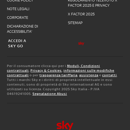
COOKIE POLICY
REGOLAMENTO TELEVOTO X
FACTOR 2025 E PRIVACY
NOTE LEGALI
X FACTOR 2025
CORPORATE
SITEMAP
DICHIARAZIONE DI
ACCESSIBILITA'
ACCEDI A
SKY GO
Per il consumatore clicca qui per i
Moduli, Condizioni
contrattuali
,
Privacy & Cookies
,
informazioni sulle modifiche
contrattuali
o per
trasparenza tariffaria
,
assistenza
e
contatti
.
Tutti i marchi Sky e i diritti di proprietà intellettuale in essi
contenuti, sono di proprietà di Sky international AG e sono
utilizzati su licenza. Copyright 2025 Sky Italia - P.IVA
04619241005.
Segnalazione Abusi