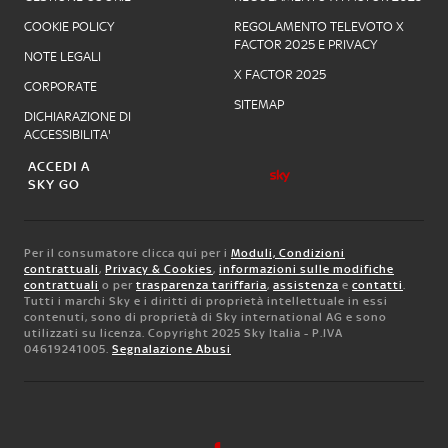
COOKIE POLICY
REGOLAMENTO TELEVOTO X
FACTOR 2025 E PRIVACY
NOTE LEGALI
X FACTOR 2025
CORPORATE
SITEMAP
DICHIARAZIONE DI
ACCESSIBILITA'
ACCEDI A
SKY GO
Per il consumatore clicca qui per i
Moduli, Condizioni
contrattuali
,
Privacy & Cookies
,
informazioni sulle modifiche
contrattuali
o per
trasparenza tariffaria
,
assistenza
e
contatti
.
Tutti i marchi Sky e i diritti di proprietà intellettuale in essi
contenuti, sono di proprietà di Sky international AG e sono
utilizzati su licenza. Copyright 2025 Sky Italia - P.IVA
04619241005.
Segnalazione Abusi