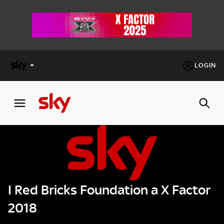
LOGIN
X
FACTOR
MASTERCHEF
PECHINO
EXPRESS
I Red Bricks Foundation a X Factor
Cos’altro vedere:
PROGRAMMI SKY
2018
Un mondo di offerte:
SKY.IT
NOW