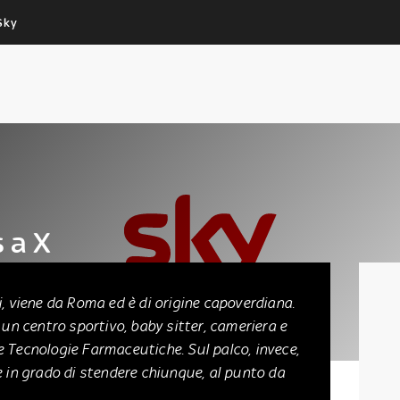
Sky
Cos’altro vedere:
Un mondo di offerte:
PROGRAMMI SKY
SKY.IT
NOW
PECHINO EXPRESS
 a X
i, viene da Roma ed è di origine capoverdiana.
 un centro sportivo, baby sitter, cameriera e
 Tecnologie Farmaceutiche. Sul palco, invece,
e in grado di stendere chiunque, al punto da