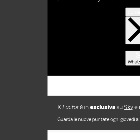
Condi
What
X
Factor
è in
esclusiva
su
Sky
e 
Guarda le nuove puntate ogni giovedì all