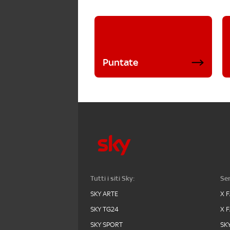
Puntate
Tutti i siti Sky:
Ser
SKY ARTE
X 
SKY TG24
X 
SKY SPORT
SK