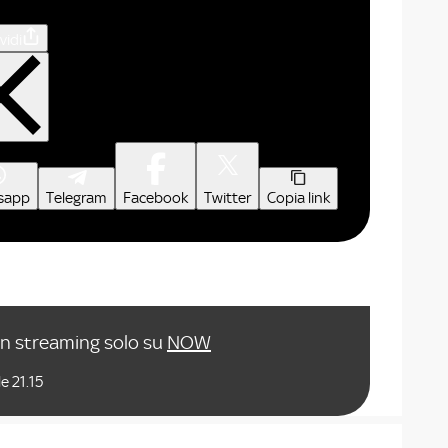
vidi
sapp
Telegram
Facebook
Twitter
Copia link
in streaming solo su
NOW
e 21.15