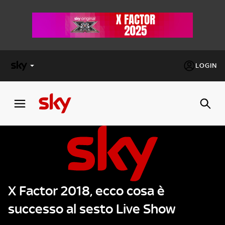
LOGIN
X
FACTOR
MASTERCHEF
PECHINO
EXPRESS
X Factor 2018, ecco cosa è
Cos’altro vedere:
PROGRAMMI SKY
successo al sesto Live Show
Un mondo di offerte:
SKY.IT
NOW