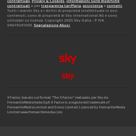
contrattuali
,
Privacy & Cookies
,
informazioni sulle modifiche
contrattuali
o per
trasparenza tariffaria
,
assistenza
e
contatti
.
Tutti i marchi Sky e i diritti di proprietà intellettuale in essi
contenuti, sono di proprietà di Sky international AG e sono
utilizzati su licenza. Copyright 2025 Sky Italia - P.IVA
04619241005.
Segnalazione Abusi
X Factor, basato sul format “The X Factor” realizzato per Sky da
FremantleMedia Italia SpA.
X Factor is a registered trademark of
FremantleMedia Limited and Simco Limited. Licensed by FremantleMedia
Limited www.fremantlemedia.com.