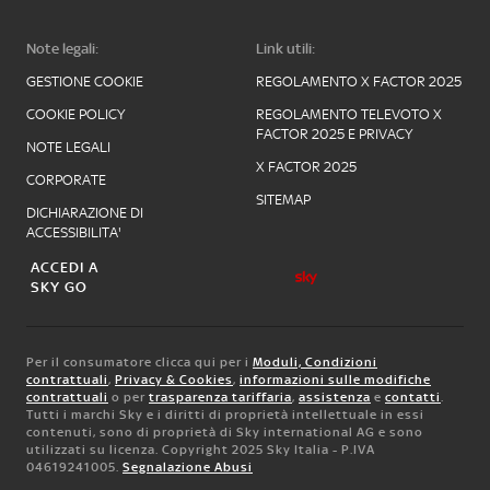
Note legali:
Link utili:
GESTIONE COOKIE
REGOLAMENTO X FACTOR 2025
COOKIE POLICY
REGOLAMENTO TELEVOTO X
FACTOR 2025 E PRIVACY
NOTE LEGALI
X FACTOR 2025
CORPORATE
SITEMAP
DICHIARAZIONE DI
ACCESSIBILITA'
ACCEDI A
SKY GO
Per il consumatore clicca qui per i
Moduli, Condizioni
contrattuali
,
Privacy & Cookies
,
informazioni sulle modifiche
contrattuali
o per
trasparenza tariffaria
,
assistenza
e
contatti
.
Tutti i marchi Sky e i diritti di proprietà intellettuale in essi
contenuti, sono di proprietà di Sky international AG e sono
utilizzati su licenza. Copyright 2025 Sky Italia - P.IVA
04619241005.
Segnalazione Abusi