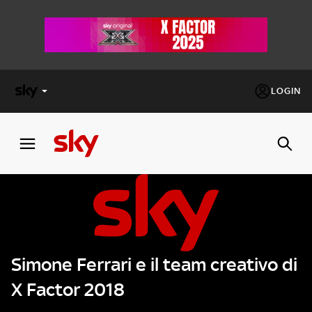
LOGIN
X
FACTOR
MASTERCHEF
PECHINO
EXPRESS
Simone Ferrari e il team creativo di
Cos’altro vedere:
PROGRAMMI SKY
X Factor 2018
Un mondo di offerte:
SKY.IT
NOW