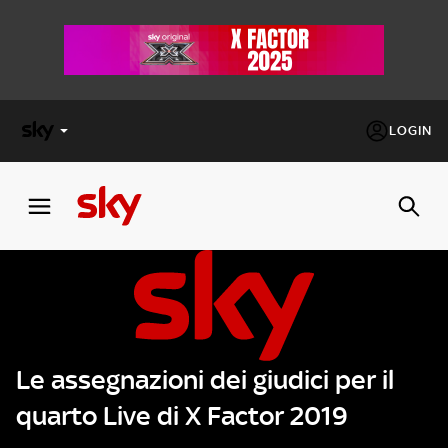
LOGIN
X
FACTOR
MASTERCHEF
PECHINO
EXPRESS
Le assegnazioni dei giudici per il
Cos’altro vedere:
PROGRAMMI SKY
quarto Live di X Factor 2019
Un mondo di offerte:
SKY.IT
NOW