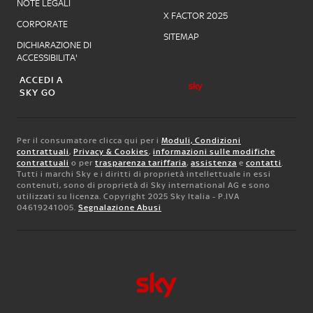
NOTE LEGALI
X FACTOR 2025
CORPORATE
SITEMAP
DICHIARAZIONE DI
ACCESSIBILITA'
ACCEDI A
SKY GO
Per il consumatore clicca qui per i
Moduli, Condizioni
contrattuali
,
Privacy & Cookies
,
informazioni sulle modifiche
contrattuali
o per
trasparenza tariffaria
,
assistenza
e
contatti
.
Tutti i marchi Sky e i diritti di proprietà intellettuale in essi
contenuti, sono di proprietà di Sky international AG e sono
utilizzati su licenza. Copyright 2025 Sky Italia - P.IVA
04619241005.
Segnalazione Abusi