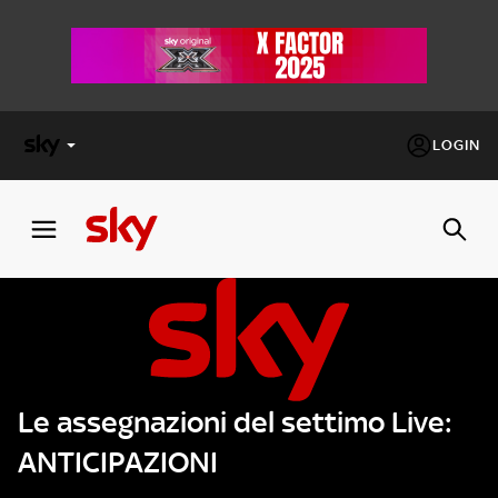
LOGIN
X
FACTOR
MASTERCHEF
PECHINO
EXPRESS
Le assegnazioni del settimo Live:
Cos’altro vedere:
PROGRAMMI SKY
ANTICIPAZIONI
Un mondo di offerte:
SKY.IT
NOW