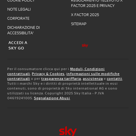
COOKIE POLICY
REGOLAMENTO TELEVOTO X
FACTOR 2025 E PRIVACY
NOTE LEGALI
X FACTOR 2025
CORPORATE
SITEMAP
DICHIARAZIONE DI
ACCESSIBILITA'
ACCEDI A
SKY GO
Per il consumatore clicca qui per i
Moduli, Condizioni
contrattuali
,
Privacy & Cookies
,
informazioni sulle modifiche
contrattuali
o per
trasparenza tariffaria
,
assistenza
e
contatti
.
Tutti i marchi Sky e i diritti di proprietà intellettuale in essi
contenuti, sono di proprietà di Sky international AG e sono
utilizzati su licenza. Copyright 2025 Sky Italia - P.IVA
04619241005.
Segnalazione Abusi