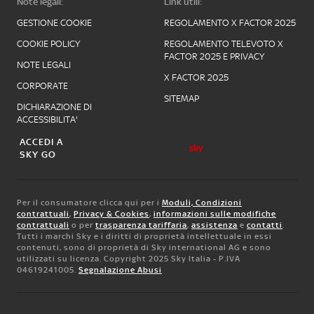
Note legali:
Link utili:
GESTIONE COOKIE
REGOLAMENTO X FACTOR 2025
COOKIE POLICY
REGOLAMENTO TELEVOTO X
FACTOR 2025 E PRIVACY
NOTE LEGALI
X FACTOR 2025
CORPORATE
SITEMAP
DICHIARAZIONE DI
ACCESSIBILITA'
ACCEDI A
SKY GO
Per il consumatore clicca qui per i
Moduli, Condizioni
contrattuali
,
Privacy & Cookies
,
informazioni sulle modifiche
contrattuali
o per
trasparenza tariffaria
,
assistenza
e
contatti
.
Tutti i marchi Sky e i diritti di proprietà intellettuale in essi
contenuti, sono di proprietà di Sky international AG e sono
utilizzati su licenza. Copyright 2025 Sky Italia - P.IVA
04619241005.
Segnalazione Abusi