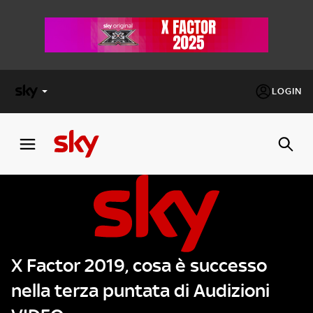
LOGIN
X
FACTOR
MASTERCHEF
PECHINO
EXPRESS
X Factor 2019, cosa è successo
Cos’altro vedere:
PROGRAMMI SKY
nella terza puntata di Audizioni
Un mondo di offerte:
SKY.IT
NOW