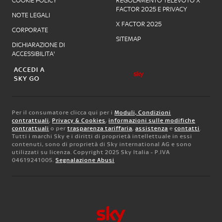
COOKIE POLICY
REGOLAMENTO TELEVOTO X
FACTOR 2025 E PRIVACY
NOTE LEGALI
X FACTOR 2025
CORPORATE
SITEMAP
DICHIARAZIONE DI
ACCESSIBILITA'
ACCEDI A
SKY GO
Per il consumatore clicca qui per i
Moduli, Condizioni
contrattuali
,
Privacy & Cookies
,
informazioni sulle modifiche
contrattuali
o per
trasparenza tariffaria
,
assistenza
e
contatti
.
Tutti i marchi Sky e i diritti di proprietà intellettuale in essi
contenuti, sono di proprietà di Sky international AG e sono
utilizzati su licenza. Copyright 2025 Sky Italia - P.IVA
04619241005.
Segnalazione Abusi