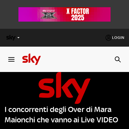
LOGIN
X
FACTOR
MASTERCHEF
PECHINO
EXPRESS
I concorrenti degli Over di Mara
Cos’altro vedere:
PROGRAMMI SKY
Maionchi che vanno ai Live VIDEO
Un mondo di offerte:
SKY.IT
NOW