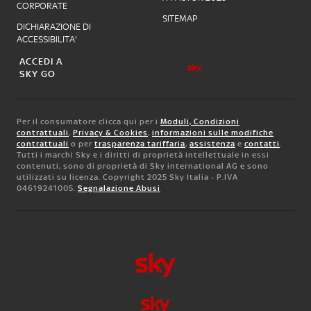
CORPORATE
SITEMAP
DICHIARAZIONE DI
ACCESSIBILITA'
ACCEDI A
SKY GO
Per il consumatore clicca qui per i
Moduli, Condizioni
contrattuali
,
Privacy & Cookies
,
informazioni sulle modifiche
contrattuali
o per
trasparenza tariffaria
,
assistenza
e
contatti
.
Tutti i marchi Sky e i diritti di proprietà intellettuale in essi
contenuti, sono di proprietà di Sky international AG e sono
utilizzati su licenza. Copyright 2025 Sky Italia - P.IVA
04619241005.
Segnalazione Abusi