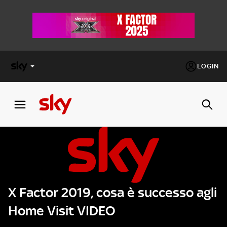
LOGIN
X
FACTOR
MASTERCHEF
PECHINO
EXPRESS
X Factor 2019, cosa è successo agli
Cos’altro vedere:
PROGRAMMI SKY
Home Visit VIDEO
Un mondo di offerte:
SKY.IT
NOW