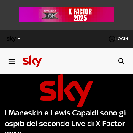
LOGIN
X
FACTOR
MASTERCHEF
PECHINO
EXPRESS
I Maneskin e Lewis Capaldi sono gli
Cos’altro vedere:
PROGRAMMI SKY
ospiti del secondo Live di X Factor
Un mondo di offerte:
SKY.IT
NOW