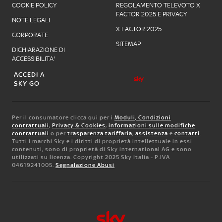
COOKIE POLICY
REGOLAMENTO TELEVOTO X
FACTOR 2025 E PRIVACY
NOTE LEGALI
X FACTOR 2025
CORPORATE
SITEMAP
DICHIARAZIONE DI
ACCESSIBILITA'
ACCEDI A
SKY GO
Per il consumatore clicca qui per i
Moduli, Condizioni
contrattuali
,
Privacy & Cookies
,
informazioni sulle modifiche
contrattuali
o per
trasparenza tariffaria
,
assistenza
e
contatti
.
Tutti i marchi Sky e i diritti di proprietà intellettuale in essi
contenuti, sono di proprietà di Sky international AG e sono
utilizzati su licenza. Copyright 2025 Sky Italia - P.IVA
04619241005.
Segnalazione Abusi