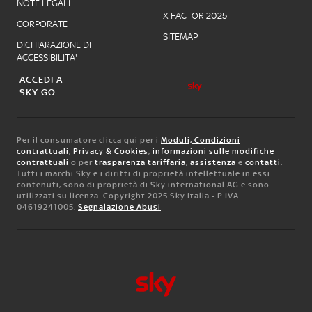
NOTE LEGALI
X FACTOR 2025
CORPORATE
SITEMAP
DICHIARAZIONE DI
ACCESSIBILITA'
ACCEDI A
SKY GO
Per il consumatore clicca qui per i
Moduli, Condizioni
contrattuali
,
Privacy & Cookies
,
informazioni sulle modifiche
contrattuali
o per
trasparenza tariffaria
,
assistenza
e
contatti
.
Tutti i marchi Sky e i diritti di proprietà intellettuale in essi
contenuti, sono di proprietà di Sky international AG e sono
utilizzati su licenza. Copyright 2025 Sky Italia - P.IVA
04619241005.
Segnalazione Abusi