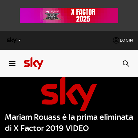
LOGIN
X
FACTOR
MASTERCHEF
PECHINO
EXPRESS
Mariam Rouass è la prima eliminata
Cos’altro vedere:
PROGRAMMI SKY
di X Factor 2019 VIDEO
Un mondo di offerte:
SKY.IT
NOW