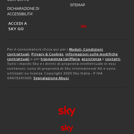
SITEMAP
DICHIARAZIONE DI
ACCESSIBILITA'
ACCEDI A
SKY GO
Per il consumatore clicca qui per i
Moduli, Condizioni
contrattuali
,
Privacy & Cookies
,
informazioni sulle modifiche
contrattuali
o per
trasparenza tariffaria
,
assistenza
e
contatti
.
Tutti i marchi Sky e i diritti di proprietà intellettuale in essi
contenuti, sono di proprietà di Sky international AG e sono
utilizzati su licenza. Copyright 2025 Sky Italia - P.IVA
04619241005.
Segnalazione Abusi