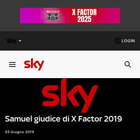
LOGIN
X
FACTOR
MASTERCHEF
PECHINO
EXPRESS
Samuel giudice di X Factor 2019
Cos’altro vedere:
PROGRAMMI SKY
Un mondo di offerte:
03 Giugno 2019
SKY.IT
NOW