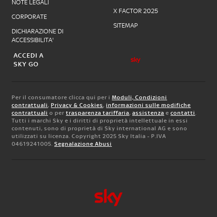
NOTE LEGALI
X FACTOR 2025
CORPORATE
SITEMAP
DICHIARAZIONE DI
ACCESSIBILITA'
ACCEDI A
SKY GO
Per il consumatore clicca qui per i
Moduli, Condizioni
contrattuali
,
Privacy & Cookies
,
informazioni sulle modifiche
contrattuali
o per
trasparenza tariffaria
,
assistenza
e
contatti
.
Tutti i marchi Sky e i diritti di proprietà intellettuale in essi
contenuti, sono di proprietà di Sky international AG e sono
utilizzati su licenza. Copyright 2025 Sky Italia - P.IVA
04619241005.
Segnalazione Abusi