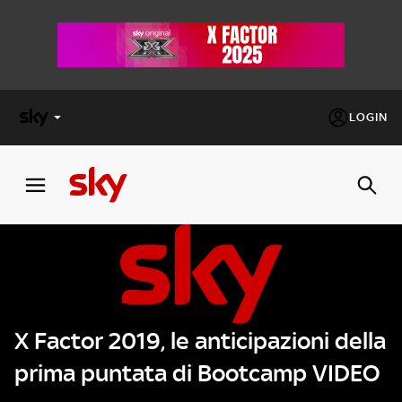
LOGIN
X
FACTOR
MASTERCHEF
PECHINO
EXPRESS
X Factor 2019, le anticipazioni della
Cos’altro vedere:
PROGRAMMI SKY
prima puntata di Bootcamp VIDEO
Un mondo di offerte:
SKY.IT
NOW