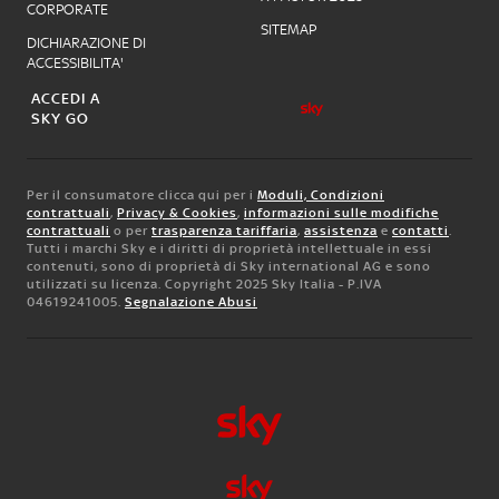
CORPORATE
SITEMAP
DICHIARAZIONE DI
ACCESSIBILITA'
ACCEDI A
SKY GO
Per il consumatore clicca qui per i
Moduli, Condizioni
contrattuali
,
Privacy & Cookies
,
informazioni sulle modifiche
contrattuali
o per
trasparenza tariffaria
,
assistenza
e
contatti
.
Tutti i marchi Sky e i diritti di proprietà intellettuale in essi
contenuti, sono di proprietà di Sky international AG e sono
utilizzati su licenza. Copyright 2025 Sky Italia - P.IVA
04619241005.
Segnalazione Abusi