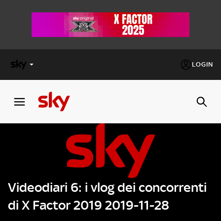
LOGIN
X
FACTOR
MASTERCHEF
PECHINO
EXPRESS
Videodiari 6: i vlog dei concorrenti
Cos’altro vedere:
PROGRAMMI SKY
di X Factor 2019 2019-11-28
Un mondo di offerte:
SKY.IT
NOW