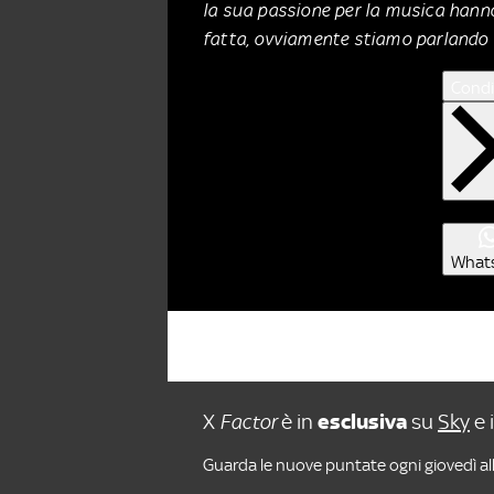
la sua passione per la musica hanno
fatta, ovviamente stiamo parlando 
Condi
What
X
Factor
è in
esclusiva
su
Sky
e 
Guarda le nuove puntate ogni giovedì all