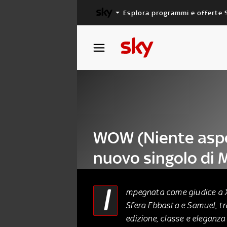
Esplora programmi e offerte 
X FACTOR
MASTERCHEF
WOW (Niente aspet
nuovo singolo di 
Ayane
I
mpegnata come giudice a X
Sfera Ebbasta e Samuel, tra
11 Ottobre 2019
edizione, classe e eleganza