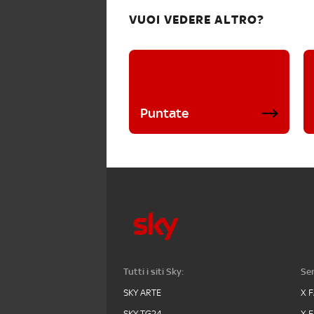
VUOI VEDERE ALTRO?
Puntate
Tutti i siti Sky:
Ser
SKY ARTE
X 
SKY TG24
X 