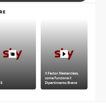
RE
X Factor Masterclass,
come funziona il
 5
Dipartimento Brand