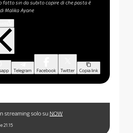
 fatto sin da subito capire di che pasta è
di Malika Ayane
vidi
sapp
Telegram
Facebook
Twitter
Copia link
in streaming solo su
NOW
e 21.15