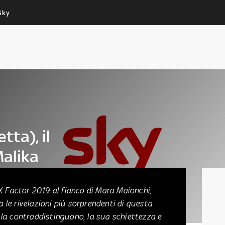
Sky
Cos’altro vedere:
Un mondo di offerte:
PROGRAMMI SKY
SKY.IT
NOW
PECHINO EXPRESS
ta), il
Malika
 Factor 2019 al fianco di Mara Maionchi,
 le rivelazioni più sorprendenti di questa
 la contraddistinguono, la sua schiettezza e