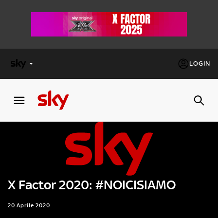
LOGIN
X
FACTOR
MASTERCHEF
PECHINO
EXPRESS
X Factor 2020: #NOICISIAMO
Cos’altro vedere:
PROGRAMMI SKY
Un mondo di offerte:
20 Aprile 2020
SKY.IT
NOW