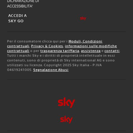
DICHIARAZIONE DI
ACCESSIBILITA'
ACCEDI A
SKY GO
Per il consumatore clicca qui per i
Moduli, Condizioni
contrattuali
,
Privacy & Cookies
,
informazioni sulle modifiche
contrattuali
o per
trasparenza tariffaria
,
assistenza
e
contatti
.
Tutti i marchi Sky e i diritti di proprietà intellettuale in essi
contenuti, sono di proprietà di Sky international AG e sono
utilizzati su licenza. Copyright 2025 Sky Italia - P.IVA
04619241005.
Segnalazione Abusi