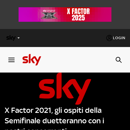
LOGIN
X
FACTOR
MASTERCHEF
PECHINO
EXPRESS
X Factor 2021, gli ospiti della
Cos’altro vedere:
PROGRAMMI SKY
Semifinale duetteranno con i
Un mondo di offerte:
SKY.IT
NOW