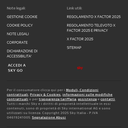
Note legali:
Link utili:
GESTIONE COOKIE
REGOLAMENTO X FACTOR 2025
COOKIE POLICY
REGOLAMENTO TELEVOTO X
FACTOR 2025 E PRIVACY
NOTE LEGALI
X FACTOR 2025
CORPORATE
SITEMAP
DICHIARAZIONE DI
ACCESSIBILITA'
ACCEDI A
SKY GO
Per il consumatore clicca qui per i
Moduli, Condizioni
contrattuali
,
Privacy & Cookies
,
informazioni sulle modifiche
contrattuali
o per
trasparenza tariffaria
,
assistenza
e
contatti
.
Tutti i marchi Sky e i diritti di proprietà intellettuale in essi
contenuti, sono di proprietà di Sky international AG e sono
utilizzati su licenza. Copyright 2025 Sky Italia - P.IVA
04619241005.
Segnalazione Abusi