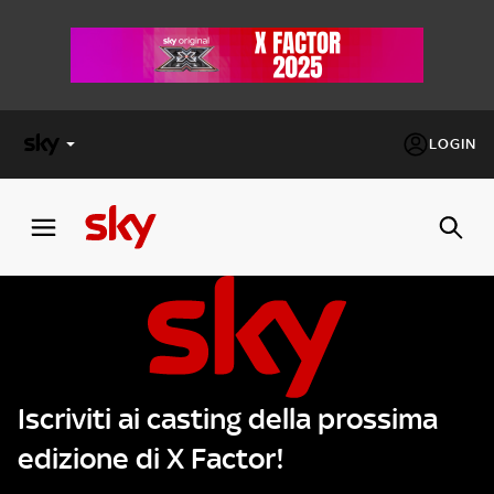
LOGIN
X
FACTOR
MASTERCHEF
PECHINO
EXPRESS
Iscriviti ai casting della prossima
Cos’altro vedere:
PROGRAMMI SKY
edizione di X Factor!
Un mondo di offerte:
SKY.IT
NOW