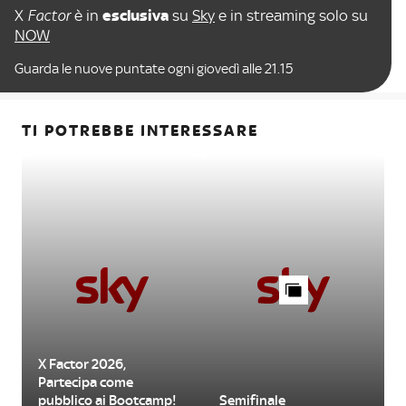
X
Factor
è in
esclusiva
su
Sky
e in streaming solo su
NOW
Guarda le nuove puntate ogni giovedì alle 21.15
TI POTREBBE INTERESSARE
X Factor 2026,
Partecipa come
pubblico ai Bootcamp!
Semifinale