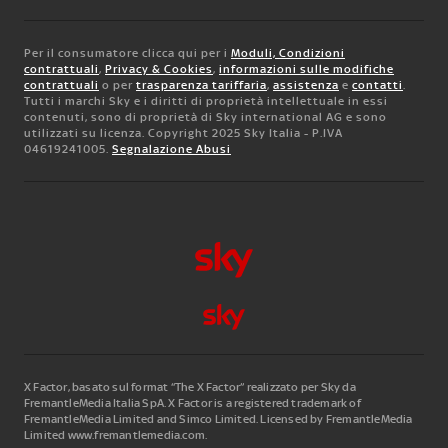
Per il consumatore clicca qui per i
Moduli, Condizioni
contrattuali
,
Privacy & Cookies
,
informazioni sulle modifiche
contrattuali
o per
trasparenza tariffaria
,
assistenza
e
contatti
.
Tutti i marchi Sky e i diritti di proprietà intellettuale in essi
contenuti, sono di proprietà di Sky international AG e sono
utilizzati su licenza. Copyright 2025 Sky Italia - P.IVA
04619241005.
Segnalazione Abusi
X Factor, basato sul format “The X Factor” realizzato per Sky da
FremantleMedia Italia SpA.
X Factor is a registered trademark of
FremantleMedia Limited and Simco Limited. Licensed by FremantleMedia
Limited www.fremantlemedia.com.