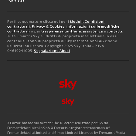
SKY GO
Per il consumatore clicca qui per i
Moduli, Condizioni
contrattuali
,
Privacy & Cookies
,
informazioni sulle modifiche
contrattuali
o per
trasparenza tariffaria
,
assistenza
e
contatti
.
Tutti i marchi Sky e i diritti di proprietà intellettuale in essi
contenuti, sono di proprietà di Sky international AG e sono
utilizzati su licenza. Copyright 2025 Sky Italia - P.IVA
04619241005.
Segnalazione Abusi
X Factor, basato sul format “The X Factor” realizzato per Sky da
FremantleMedia Italia SpA.
X Factor is a registered trademark of
FremantleMedia Limited and Simco Limited. Licensed by FremantleMedia