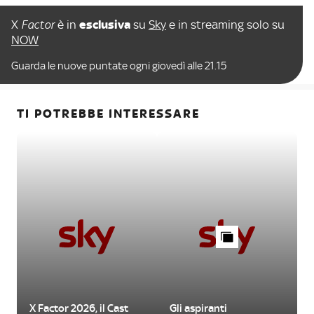
X
Factor
è in
esclusiva
su
Sky
e in streaming solo su
NOW
Guarda le nuove puntate ogni giovedì alle 21.15
TI POTREBBE INTERESSARE
X Factor 2026, il Cast
Gli aspiranti