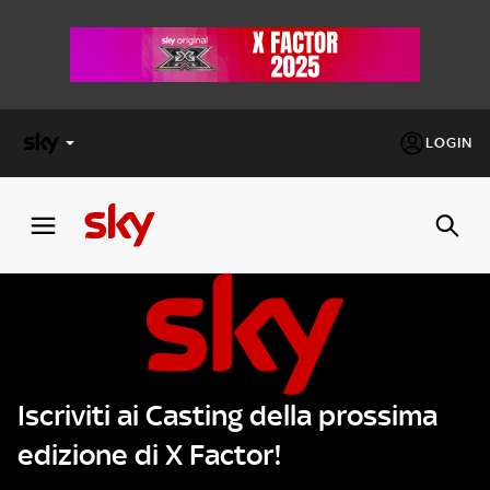
LOGIN
X
FACTOR
MASTERCHEF
PECHINO
EXPRESS
Iscriviti ai Casting della prossima
Cos’altro vedere:
PROGRAMMI SKY
edizione di X Factor!
Un mondo di offerte:
SKY.IT
NOW