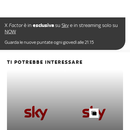
X
Factor
è in
esclusiva
su
Sky
e in streaming solo su
NOW
Guarda le nuove puntate ogni giovedì alle 21.15
TI POTREBBE INTERESSARE