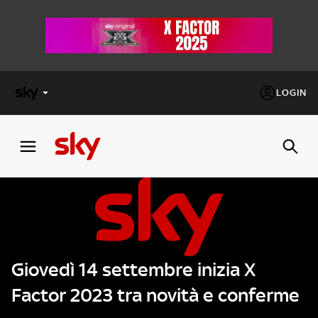
LOGIN
X
FACTOR
MASTERCHEF
PECHINO
EXPRESS
Giovedì 14 settembre inizia X
Cos’altro vedere:
PROGRAMMI SKY
Factor 2023 tra novità e conferme
Un mondo di offerte:
SKY.IT
NOW