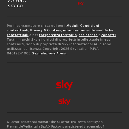
ACCEDI A
SKY GO
Per il consumatore clicca qui per i
Moduli, Condizioni
contrattuali
,
Privacy & Cookies
,
informazioni sulle modifiche
contrattuali
o per
trasparenza tariffaria
,
assistenza
e
contatti
.
Tutti i marchi Sky e i diritti di proprietà intellettuale in essi
contenuti, sono di proprietà di Sky international AG e sono
utilizzati su licenza. Copyright 2025 Sky Italia - P.IVA
04619241005.
Segnalazione Abusi
X Factor, basato sul format “The X Factor” realizzato per Sky da
FremantleMedia Italia SpA.
X Factor is a registered trademark of