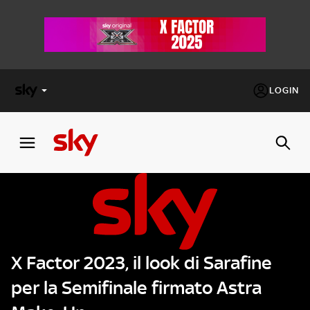
LOGIN
X
FACTOR
MASTERCHEF
PECHINO
EXPRESS
X Factor 2023, il look di Sarafine
Cos’altro vedere:
PROGRAMMI SKY
per la Semifinale firmato Astra
Un mondo di offerte:
SKY.IT
NOW