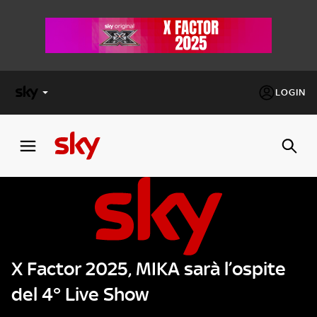
LOGIN
X
FACTOR
MASTERCHEF
PECHINO
EXPRESS
X Factor 2025, MIKA sarà l’ospite
Cos’altro vedere:
PROGRAMMI SKY
del 4° Live Show
Un mondo di offerte:
SKY.IT
NOW