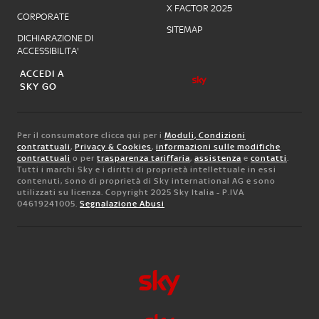
X FACTOR 2025
CORPORATE
SITEMAP
DICHIARAZIONE DI
ACCESSIBILITA'
ACCEDI A
SKY GO
Per il consumatore clicca qui per i
Moduli, Condizioni
contrattuali
,
Privacy & Cookies
,
informazioni sulle modifiche
contrattuali
o per
trasparenza tariffaria
,
assistenza
e
contatti
.
Tutti i marchi Sky e i diritti di proprietà intellettuale in essi
contenuti, sono di proprietà di Sky international AG e sono
utilizzati su licenza. Copyright 2025 Sky Italia - P.IVA
04619241005.
Segnalazione Abusi