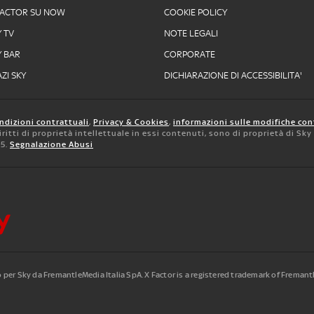
FACTOR SU NOW
COOKIE POLICY
Y TV
NOTE LEGALI
Y BAR
CORPORATE
ZI SKY
DICHIARAZIONE DI ACCESSIBILITA'
ndizioni contrattuali
,
Privacy & Cookies
,
informazioni sulle modifiche con
 diritti di proprietà intellettuale in essi contenuti, sono di proprietà di Sk
05.
Segnalazione Abusi
to per Sky da FremantleMedia Italia SpA.
X Factor is a registered trademark of Freman
.