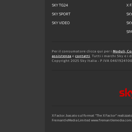
SKY TG24
X 
SKY SPORT
SK
SKY VIDEO
SK
SPA
Per il consumatore clicca qui per i
Moduli, Co
assistenza
e
contatti
. Tutti i marchi Sky e i
Copyright 2025 Sky Italia - P.IVA 046192410
X Factor, basato sul format “The X Factor” realizza
FremantleMedia Limited www.fremantlemedia.com