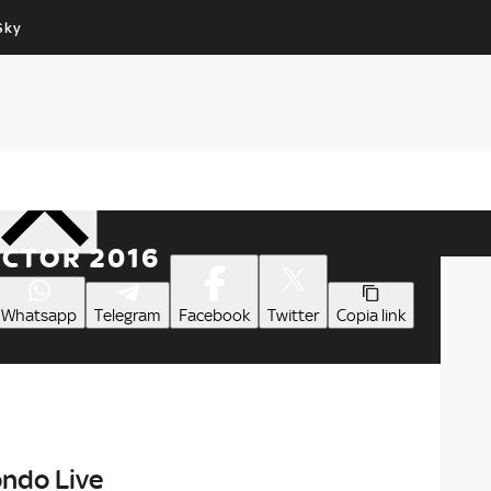
Sky
Cos’altro vedere:
Un mondo di offerte:
PROGRAMMI SKY
SKY.IT
NOW
PECHINO EXPRESS
Condividi
ACTOR 2016
Whatsapp
Telegram
Facebook
Twitter
Copia link
ondo Live