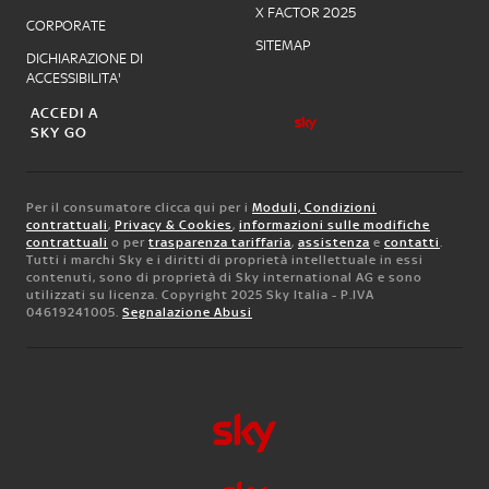
X FACTOR 2025
CORPORATE
SITEMAP
DICHIARAZIONE DI
ACCESSIBILITA'
ACCEDI A
SKY GO
Per il consumatore clicca qui per i
Moduli, Condizioni
contrattuali
,
Privacy & Cookies
,
informazioni sulle modifiche
contrattuali
o per
trasparenza tariffaria
,
assistenza
e
contatti
.
Tutti i marchi Sky e i diritti di proprietà intellettuale in essi
contenuti, sono di proprietà di Sky international AG e sono
utilizzati su licenza. Copyright 2025 Sky Italia - P.IVA
04619241005.
Segnalazione Abusi