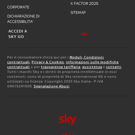
X FACTOR 2025
CORPORATE
SITEMAP
DICHIARAZIONE DI
ACCESSIBILITA'
ACCEDI A
SKY GO
Per il consumatore clicca qui per i
Moduli, Condizioni
contrattuali
,
Privacy & Cookies
,
informazioni sulle modifiche
contrattuali
o per
trasparenza tariffaria
,
assistenza
e
contatti
.
Tutti i marchi Sky e i diritti di proprietà intellettuale in essi
contenuti, sono di proprietà di Sky international AG e sono
utilizzati su licenza. Copyright 2025 Sky Italia - P.IVA
04619241005.
Segnalazione Abusi