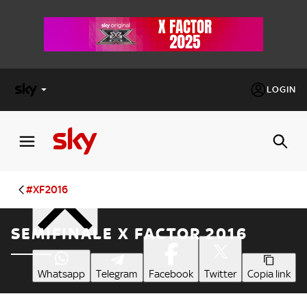
LOGIN
X
FACTOR
Condividi
MASTERCHEF
#XF2016
PECHINO
SEMIFINALE X FACTOR 2016
EXPRESS
Cos’altro vedere:
PROGRAMMI SKY
Whatsapp
Telegram
Facebook
Twitter
Copia link
Un mondo di offerte:
SKY.IT
NOW