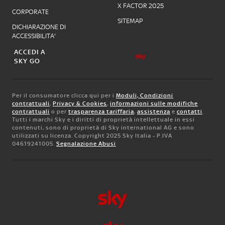
X FACTOR 2025
CORPORATE
SITEMAP
DICHIARAZIONE DI
ACCESSIBILITA'
ACCEDI A
SKY GO
Per il consumatore clicca qui per i
Moduli, Condizioni
contrattuali
,
Privacy & Cookies
,
informazioni sulle modifiche
contrattuali
o per
trasparenza tariffaria
,
assistenza
e
contatti
.
Tutti i marchi Sky e i diritti di proprietà intellettuale in essi
contenuti, sono di proprietà di Sky international AG e sono
utilizzati su licenza. Copyright 2025 Sky Italia - P.IVA
04619241005.
Segnalazione Abusi