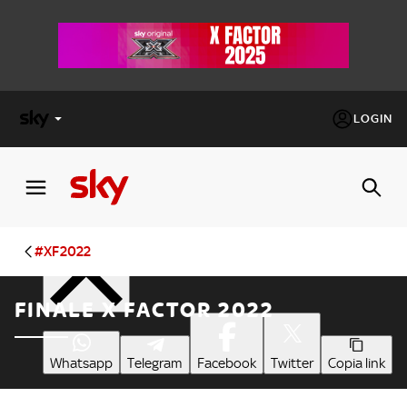
LOGIN
X
FACTOR
Condividi
MASTERCHEF
#XF2022
PECHINO
FINALE X FACTOR 2022
EXPRESS
Cos’altro vedere:
PROGRAMMI SKY
Whatsapp
Telegram
Facebook
Twitter
Copia link
Un mondo di offerte:
SKY.IT
NOW