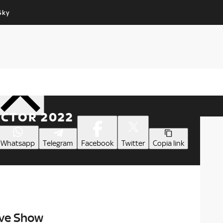
Sky
Cos’altro vedere:
Un mondo di offerte:
PROGRAMMI SKY
SKY.IT
NOW
PECHINO EXPRESS
Condividi
ACTOR 2022
Whatsapp
Telegram
Facebook
Twitter
Copia link
ive Show