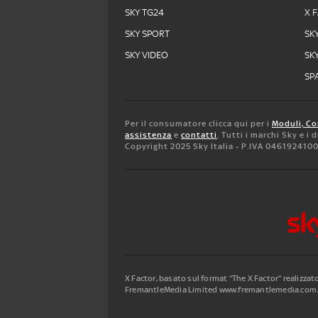
SKY TG24
X 
SKY SPORT
SK
SKY VIDEO
SK
SPA
Per il consumatore clicca qui per i
Moduli, Co
assistenza
e
contatti
. Tutti i marchi Sky e i
Copyright 2025 Sky Italia - P.IVA 046192410
X Factor, basato sul format “The X Factor” realizza
FremantleMedia Limited www.fremantlemedia.com