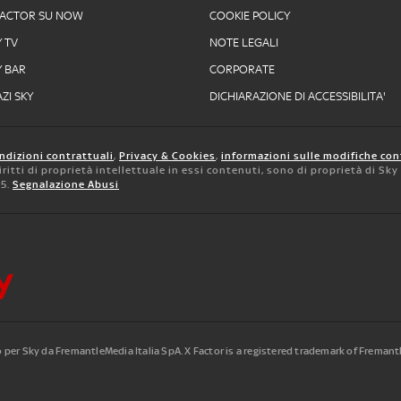
FACTOR SU NOW
COOKIE POLICY
Y TV
NOTE LEGALI
Y BAR
CORPORATE
ZI SKY
DICHIARAZIONE DI ACCESSIBILITA'
ndizioni contrattuali
,
Privacy & Cookies
,
informazioni sulle modifiche con
 diritti di proprietà intellettuale in essi contenuti, sono di proprietà di Sk
05.
Segnalazione Abusi
to per Sky da FremantleMedia Italia SpA.
X Factor is a registered trademark of Freman
.