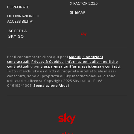
X FACTOR 2025
CORPORATE
SITEMAP
DICHIARAZIONE DI
ACCESSIBILITA'
ACCEDI A
SKY GO
Per il consumatore clicca qui per i
Moduli, Condizioni
contrattuali
,
Privacy & Cookies
,
informazioni sulle modifiche
contrattuali
o per
trasparenza tariffaria
,
assistenza
e
contatti
.
Tutti i marchi Sky e i diritti di proprietà intellettuale in essi
contenuti, sono di proprietà di Sky international AG e sono
utilizzati su licenza. Copyright 2025 Sky Italia - P.IVA
04619241005.
Segnalazione Abusi