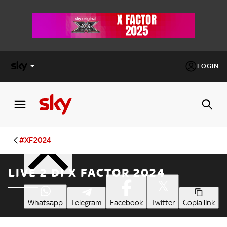
LOGIN
X
FACTOR
Condividi
MASTERCHEF
#XF2024
PECHINO
LIVE 2 DI X FACTOR 2024
EXPRESS
Cos’altro vedere:
PROGRAMMI SKY
Whatsapp
Telegram
Facebook
Twitter
Copia link
Un mondo di offerte:
SKY.IT
NOW