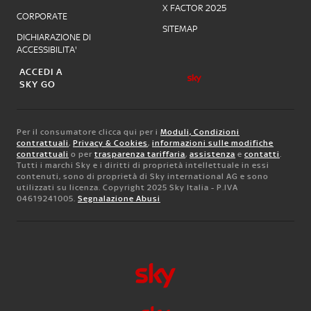
X FACTOR 2025
CORPORATE
SITEMAP
DICHIARAZIONE DI
ACCESSIBILITA'
ACCEDI A
SKY GO
Per il consumatore clicca qui per i
Moduli, Condizioni
contrattuali
,
Privacy & Cookies
,
informazioni sulle modifiche
contrattuali
o per
trasparenza tariffaria
,
assistenza
e
contatti
.
Tutti i marchi Sky e i diritti di proprietà intellettuale in essi
contenuti, sono di proprietà di Sky international AG e sono
utilizzati su licenza. Copyright 2025 Sky Italia - P.IVA
04619241005.
Segnalazione Abusi