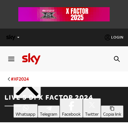
LOGIN
X
FACTOR
Condividi
MASTERCHEF
#XF2024
PECHINO
LIVE 5 DI X FACTOR 2024
EXPRESS
Cos’altro vedere:
PROGRAMMI SKY
Whatsapp
Telegram
Facebook
Twitter
Copia link
Un mondo di offerte:
SKY.IT
NOW