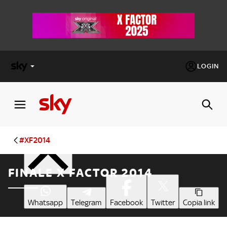
LOGIN
X
FACTOR
Condividi
MASTERCHEF
#XF2014
PECHINO
FINALE X FACTOR 2014
EXPRESS
Cos’altro vedere:
PROGRAMMI SKY
Whatsapp
Telegram
Facebook
Twitter
Copia link
Un mondo di offerte:
SKY.IT
NOW