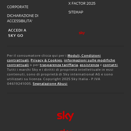
X FACTOR 2025
CORPORATE
SITEMAP
DICHIARAZIONE DI
ACCESSIBILITA'
ACCEDI A
SKY GO
Per il consumatore clicca qui per i
Moduli, Condizioni
contrattuali
,
Privacy & Cookies
,
informazioni sulle modifiche
contrattuali
o per
trasparenza tariffaria
,
assistenza
e
contatti
.
Tutti i marchi Sky e i diritti di proprietà intellettuale in essi
contenuti, sono di proprietà di Sky international AG e sono
utilizzati su licenza. Copyright 2025 Sky Italia - P.IVA
04619241005.
Segnalazione Abusi