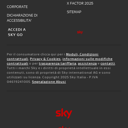
X FACTOR 2025
CORPORATE
SITEMAP
DICHIARAZIONE DI
ACCESSIBILITA'
ACCEDI A
SKY GO
Per il consumatore clicca qui per i
Moduli, Condizioni
contrattuali
,
Privacy & Cookies
,
informazioni sulle modifiche
contrattuali
o per
trasparenza tariffaria
,
assistenza
e
contatti
.
Tutti i marchi Sky e i diritti di proprietà intellettuale in essi
contenuti, sono di proprietà di Sky international AG e sono
utilizzati su licenza. Copyright 2025 Sky Italia - P.IVA
04619241005.
Segnalazione Abusi