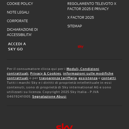
COOKIE POLICY
REGOLAMENTO TELEVOTO X
FACTOR 2025 E PRIVACY
NOTE LEGALI
X FACTOR 2025
CORPORATE
SITEMAP
DICHIARAZIONE DI
ACCESSIBILITA'
ACCEDI A
SKY GO
Per il consumatore clicca qui per i
Moduli, Condizioni
contrattuali
,
Privacy & Cookies
,
informazioni sulle modifiche
contrattuali
o per
trasparenza tariffaria
,
assistenza
e
contatti
.
Tutti i marchi Sky e i diritti di proprietà intellettuale in essi
contenuti, sono di proprietà di Sky international AG e sono
utilizzati su licenza. Copyright 2025 Sky Italia - P.IVA
04619241005.
Segnalazione Abusi