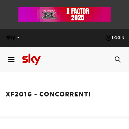
LOGIN
X
FACTOR
MASTERCHEF
XF2016 - CONCORRENTI
PECHINO
EXPRESS
Cos’altro vedere:
PROGRAMMI SKY
Un mondo di offerte:
SKY.IT
NOW